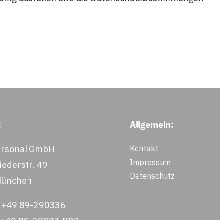
:
Allgemein:
rsonal GmbH
Kontakt
Impressum
ederstr. 49
Datenschutz
München
: +49 89-290336