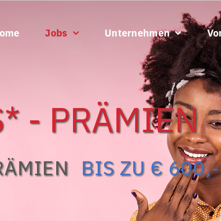
ome
Jobs
Unternehmen
Vor
* - PRÄMIEN
RÄMIEN
BIS ZU € 600,-