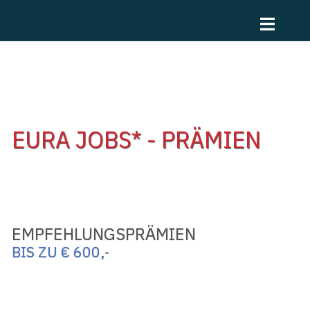
Zum
Toggle
Inhalt
Naviga
springen
Home
Jobs
EURA JOBS* - PRÄMIEN
Unternehmen
Vorteile
Über uns
EMPFEHLUNGSPRÄMIEN
Standorte
BIS ZU € 600,-