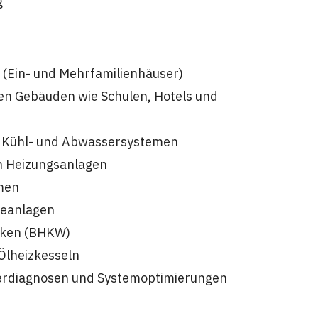
g
 (Ein- und Mehrfamilienhäuser)
hen Gebäuden wie Schulen, Hotels und
, Kühl- und Abwassersystemen
on Heizungsanlagen
men
seanlagen
rken (BHKW)
Ölheizkesseln
erdiagnosen und Systemoptimierungen