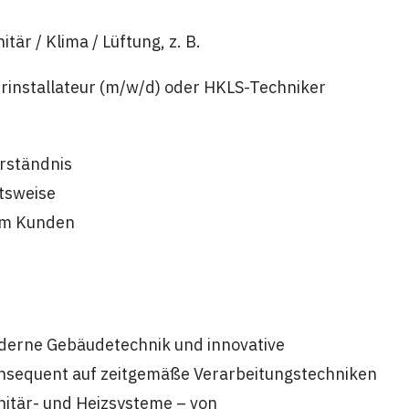
tär / Klima / Lüftung, z. B.
installateur (m/w/d) oder HKLS-Techniker
rständnis
itsweise
eim Kunden
oderne Gebäudetechnik und innovative
onsequent auf zeitgemäße Verarbeitungstechniken
nitär- und Heizsysteme – von