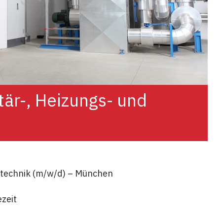
är-, Heizungs- und
atechnik (m/w/d) – München
ezeit