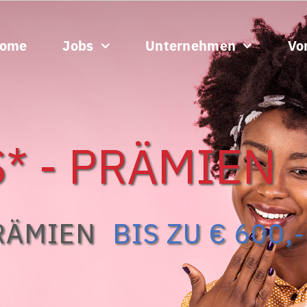
ome
Jobs
Unternehmen
Vor
* - PRÄMIEN
RÄMIEN
BIS ZU € 600,-