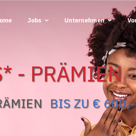
ome
Jobs
Unternehmen
Vor
* - PRÄMIEN
RÄMIEN
BIS ZU € 600,-