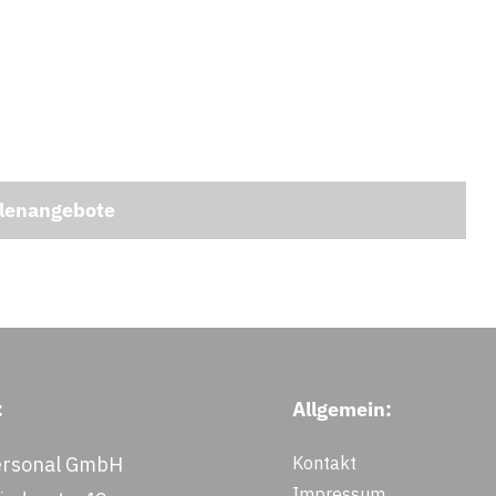
llenangebote
:
Allgemein:
rsonal GmbH
Kontakt
Impressum