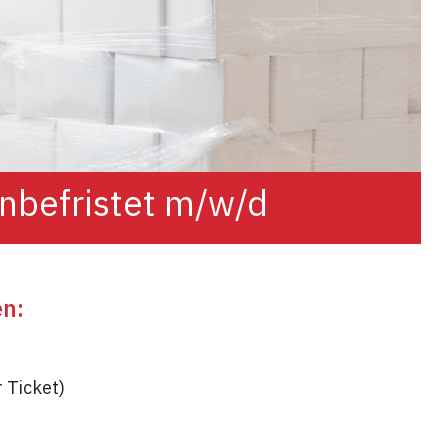
unbefristet m/w/d
en:
 Ticket)