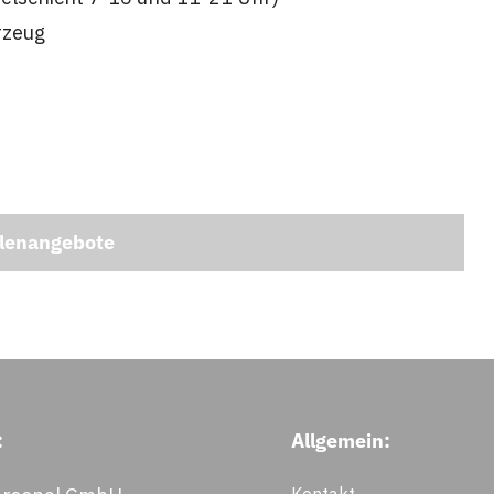
rzeug
llenangebote
:
Allgemein:
Kontakt