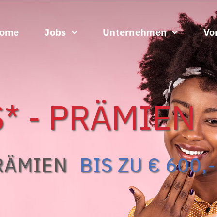
ome
Jobs
Unternehmen
Vor
* - PRÄMIEN
RÄMIEN
BIS ZU € 600,-