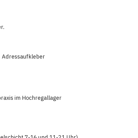
r.
d Adressaufkleber
praxis im Hochregallager
ttelschicht 7-16 und 11-21 Uhr)