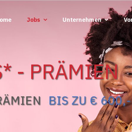
ome
Jobs
Unternehmen
Vor
* - PRÄMIEN
RÄMIEN
BIS ZU € 600,-