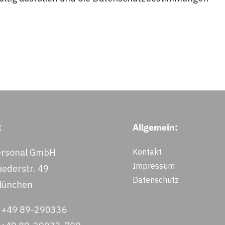
:
Allgemein:
rsonal GmbH
Kontakt
Impressum
ederstr. 49
Datenschutz
München
: +49 89-290336