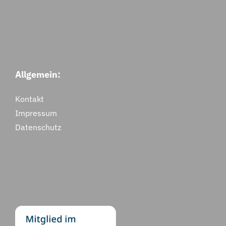
Wir sind total positiv überrascht und
echt dankbar. :)
Nadja M.
Karlsruhe
Allgemein:
Kontakt
Impressum
Datenschutz