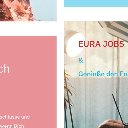
EURA JOBS
&
ch
Genieße den Fe
bschlüsse und
, wenn Dich