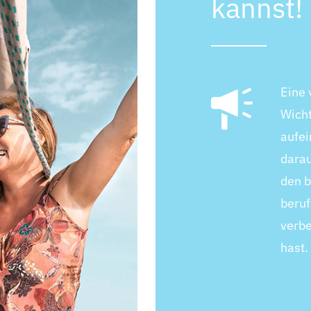
kannst!
Eine 
Wicht
aufei
darau
den b
beruf
verbe
hast.