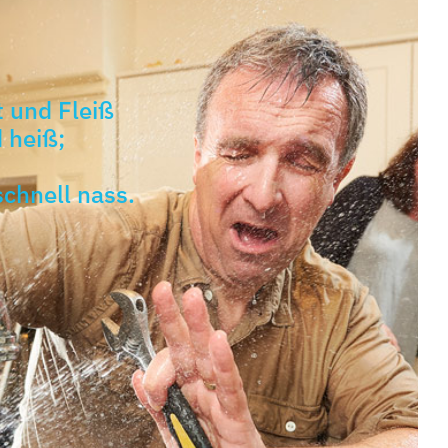
t und Fleiß
 heiß;
chnell nass.