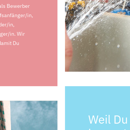
 als Bewerber
fsanfänger/in,
er/in,
ger/in. Wir
damit Du
Weil Du