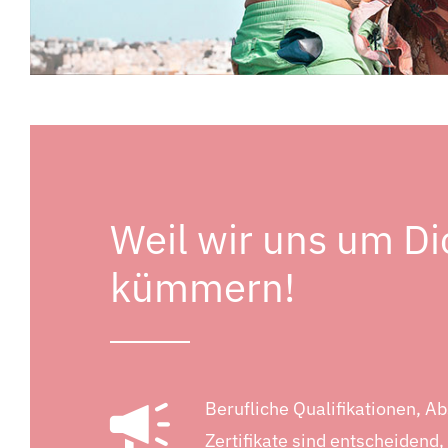
Weil wir uns um Di
kümmern!
Berufliche Qualifikationen, A
Zertifikate sind entscheidend