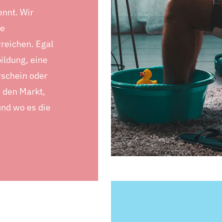
ennt. Wir
ie
reichen. Egal
ildung, eine
rschein oder
n den Markt,
und wo es die
.