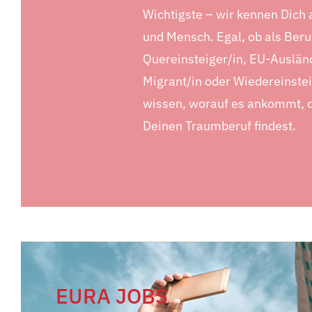
Wichtigste – wir kennen Dich
und Mensch. Egal, ob als Beru
Quereinsteiger/in, EU-Ausländ
Migrant/in oder Wiedereinstei
wissen, worauf es ankommt, 
Deinen Traumberuf findest.
EURA JOBS