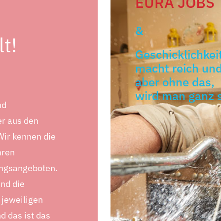
EURA JOBS
&
t!
Geschicklichkei
macht reich und
aber ohne das,
wird man ganz s
nd
r aus den
Wir kennen die
hren
ungsangeboten.
und die
 jeweiligen
d das ist das