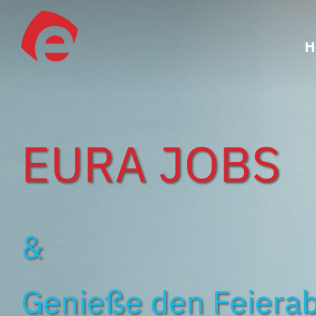
Zum
Inhalt
H
springen
EURA JOBS
&
Genieße den Feiera