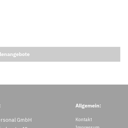
llenangebote
:
Allgemein:
rsonal GmbH
Kontakt
Impressum