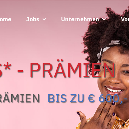
ome
Jobs
Unternehmen
Vor
* - PRÄMIEN
RÄMIEN
BIS ZU € 600,-